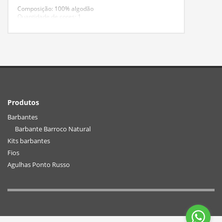
Composição: 100% algodão
Quantidade de cores: 1
Fio Ne 4/6 com 791 metros (tex 885)
Criado para complementar a família Barroco Multicolor,
tem toque e maciez incomparáveis. Possui composição
100% algodão e versões em brilho ouro e prata. Tem
massa pura e fibras longas, o que garante uma
durabilidade muito maior às suas artes manuais.
Produtos
Barbantes
Barbante Barroco Natural
Kits barbantes
Fios
Agulhas Ponto Russo